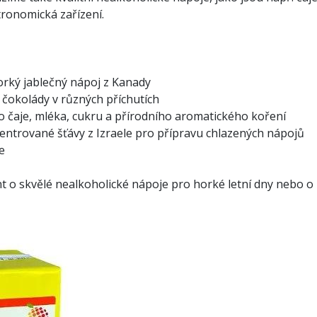
ronomická zařízení.
horký jablečný nápoj z Kanady
é čokolády v různých příchutích
 čaje, mléka, cukru a přírodního aromatického koření
ntrované šťávy z Izraele pro přípravu chlazených nápojů
e
nt o skvělé nealkoholické nápoje pro horké letní dny nebo o