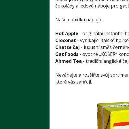
čokolády a ledové nápoje pro gast
Naše nabídka nápojů:
Hot Apple
- originální instantní 
Cioconat
- vynikající italské hork
Chatte čaj
- luxusní směs černého
Gat Foods
- ovocné „KOŠER” konce
Ahmed Tea
- tradiční anglické čaj
Neváhejte a rozšiřte svůj sortime
které vás zahřejí.