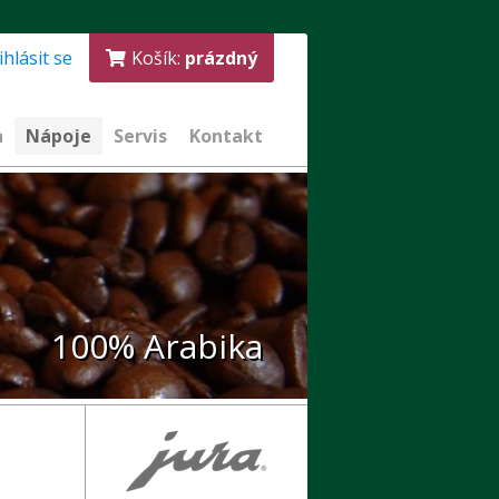
ihlásit se
Košík:
prázdný
a
Nápoje
Servis
Kontakt
100% Arabika
,