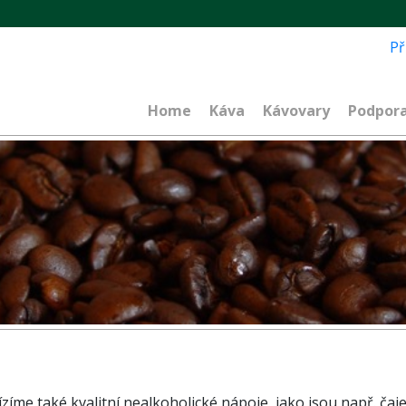
Př
Home
Káva
Kávovary
Podpor
zíme také kvalitní nealkoholické nápoje, jako jsou např. čaje