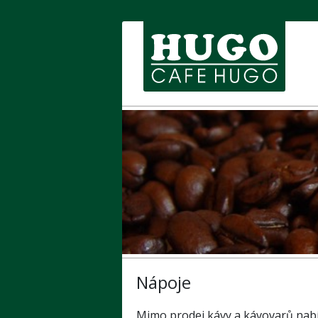
Nápoje
Mimo prodej kávy
a kávovarů nabí