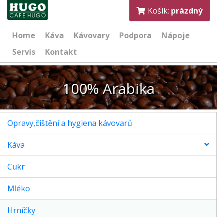
Košík:
prázdný
Home
Káva
Kávovary
Podpora
Nápoje
Servis
Kontakt
100% Arabika
Opravy,čištění a hygiena kávovarů
Káva
Cukr
Mléko
Hrníčky