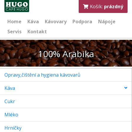
Košík:
prázdný
Home
Káva
Kávovary
Podpora
Nápoje
Servis
Kontakt
100% Arabika
Opravy,čištění a hygiena kávovarů
Káva
Cukr
Mléko
Hrníčky